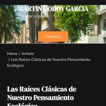
Skip
MARTIN GODOY GARCIA
to
the
Escritor y poeta
content
Contacto
Home
Artista
Las Raíces Clásicas de Nuestro Pensamiento
Ecológico
Las Raíces Clásicas de
Nuestro Pensamiento