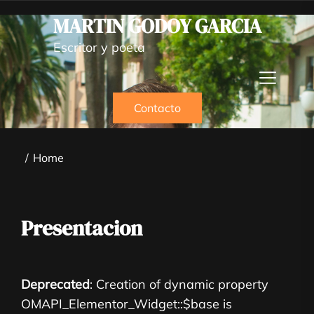
MARTIN GODOY GARCIA
Escritor y poeta
Contacto
Home
Presentacion
Deprecated
: Creation of dynamic property
OMAPI_Elementor_Widget::$base is